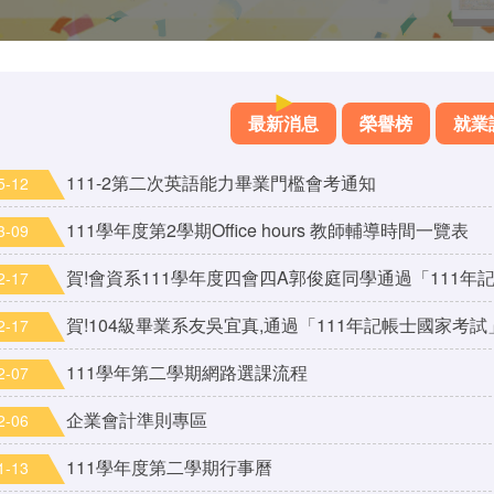
最新消息
榮譽榜
就業
111-2第二次英語能力畢業門檻會考通知
5-12
111學年度第2學期Office hours 教師輔導時間一覽表
3-09
賀!會資系111學年度四會四A郭俊庭同學通過「111年記
2-17
賀!104級畢業系友吳宜真,通過「111年記帳士國家考試」
2-17
111學年第二學期網路選課流程
2-07
企業會計準則專區
2-06
111學年度第二學期行事曆
1-13