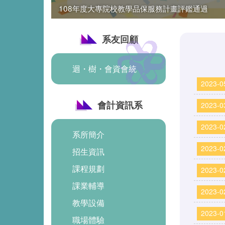
108年度大專院校教學品保服務計畫評鑑通過
一張證書、二種技能
系友回顧
迴・樹・會資會統
2023-0
會計資訊系
2023-0
2023-0
系所簡介
2023-0
招生資訊
課程規劃
2023-0
課業輔導
2023-0
教學設備
2023-0
職場體驗