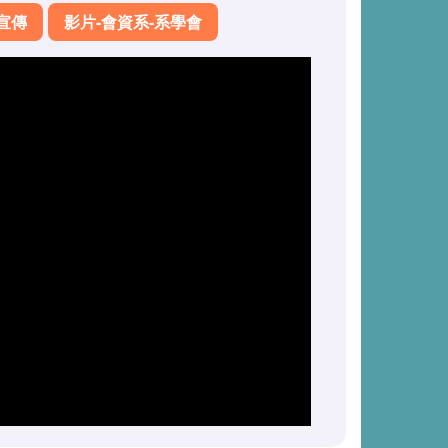
宣傳
影片-會資系-系學會