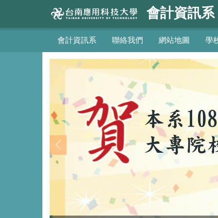
跳
會計資訊系
到
主
會計資訊系
聯絡我們
網站地圖
學
要
內
容
區