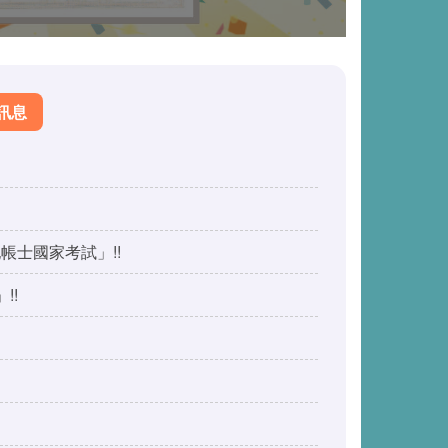
歡迎您加入
訊息
帳士國家考試」!!
!!