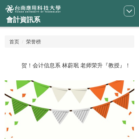
跳
到
會計資訊系
主
要
内
首页
荣誉榜
容
区
贺！会计信息系 林蔚珉 老师荣升『教授』！